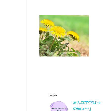
次の記事
みんなで学
の備え～」